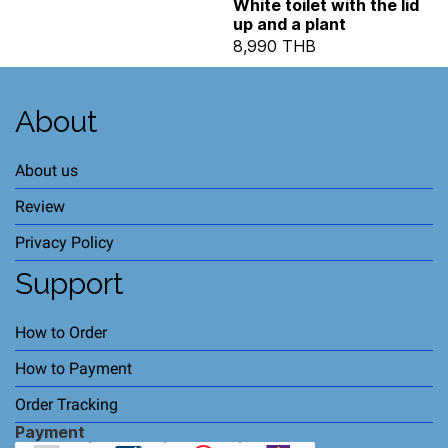
White toilet with the lid
up and a plant
8,990 THB
About
About us
Review
Privacy Policy
Support
How to Order
How to Payment
Order Tracking
Payment