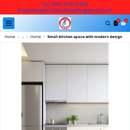
Tel: 096-970-5326
Email:targetconnectioninfo@ gmail.com
0
0
Home
...
Home
Small kitchen space with modern design