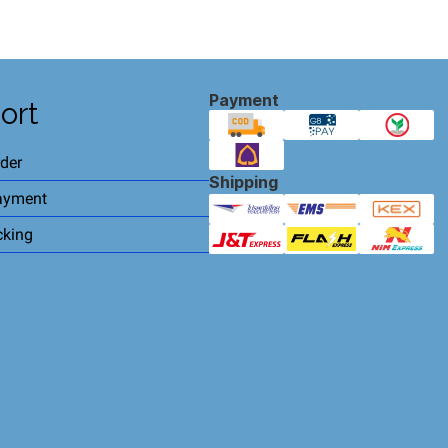
Payment
ort
der
Shipping
ayment
cking