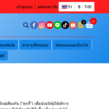
เข้าสู่ระบบ
สมัครสมาชิก
TH
฿
-
THB
0
0
แบบฟอร์ม
คำถามที่พบบ่อย
ข้อตกลงและเงื่อนไข
act
คียงกัน ("คุกกี้") เพื่อช่วยให้ผู้ใช้บริการ